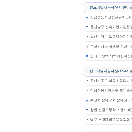
핸드레일시공사진-어린이
신금초등학교병설유치원
울산남구 신축어린이집현
울산방어동 돌고래어린이
부산기장군 정관면 정관
경기도 평택 사택어린이
핸드레일시공사진-학교시
울산시동구 남목초등학교
경남장원시의창구 도계초
부산 해운대구 해운대고
창원 신월초등학교 핸드레
남구 부경대학교용당캠퍼