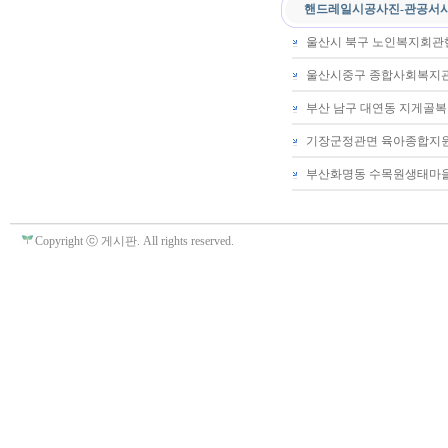
핸드레일시공사진-관공서
울산시 북구 노인복지회
울산시중구 종합사회복지
부산 남구 대연동 지게골
기장군정관면 육아종합지
부산화명동 수목원생태마
Copyright ⓒ 게시판. All rights reserved.