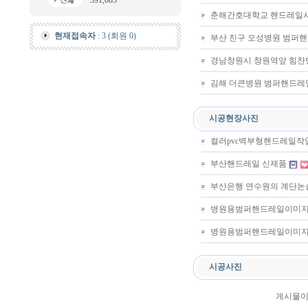
391,083
춘해간호대학교 핸드레일
현재접속자
: 3 (회원 0)
부산 진구 오성병원 범퍼
경남창원시 창원역앞 힘찬
김해 더큰병원 범퍼핸드
시공현장사진
컬러pvc벽부형핸드레일작
부산핸드레일 신제품
부산은행 연수원의 계단
병원용범퍼핸드레일이미
병원용범퍼핸드레일이미지입
시공사진
게시물이