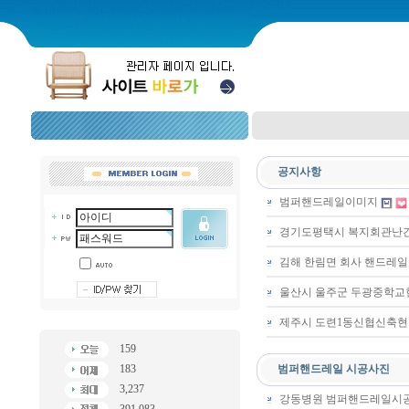
공지사항
범퍼핸드레일이미지
경기도평택시 복지회관난
김해 한림면 회사 핸드레
울산시 울주군 두광중학
제주시 도련1동신협신축
159
183
범퍼핸드레일 시공사진
3,237
강동병원 범퍼핸드레일시