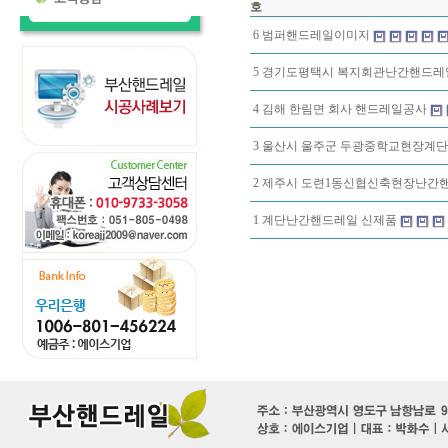
호
6
범퍼핸드레일이미지
5
경기도평택시 복지회관난간핸드레
4
김해 한림면 회사 핸드레일공사
3
울산시 울주군 두광중학교현장계
2
제주시 도련1동신협신축현장난간
1
계단난간핸드레일 신제품